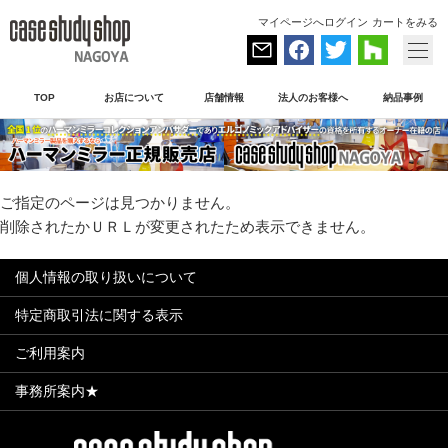
マイページへログイン
カートをみる
TOP
お店について
店舗情報
法人のお客様へ
納品事例
ご指定のページは見つかりません。
削除されたかＵＲＬが変更されたため表示できません。
個人情報の取り扱いについて
特定商取引法に関する表示
ご利用案内
事務所案内★