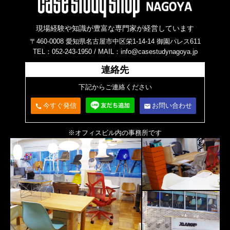
現場経験や知識が豊富な専門家が経営しています
〒460-0008 愛知県名古屋市中区栄1-14-14 御園パレス611
TEL：052-243-1950 /
MAIL：info@casestudynagoya.jp
連絡先
下記からご連絡ください
今すぐ発信
お問い合わせ
call
email
※オフィスビル内の事務所です