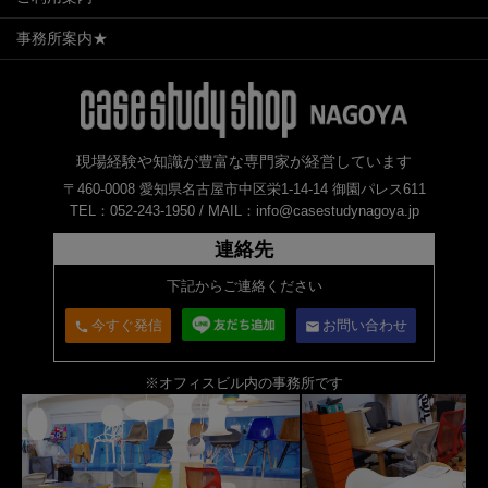
事務所案内★
現場経験や知識が豊富な専門家が経営しています
〒460-0008 愛知県名古屋市中区栄1-14-14 御園パレス611
TEL：052-243-1950 /
MAIL：info@casestudynagoya.jp
連絡先
下記からご連絡ください
今すぐ発信
お問い合わせ
call
email
※オフィスビル内の事務所です