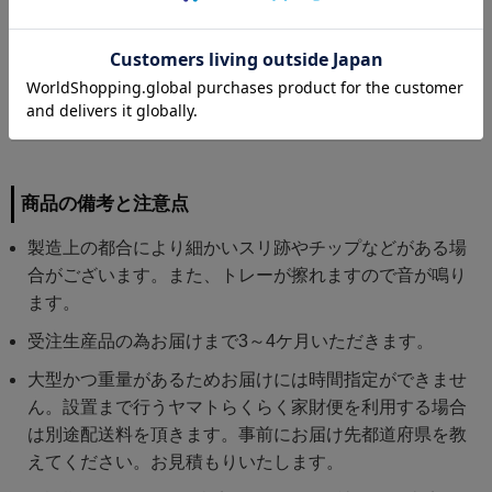
トレーだけのサイズ 内寸：幅296 奥行256
深120 mm ×4
ABS樹脂、スチール、ポリプロピレン(キャ
スター)
素材
商品の備考と注意点
製造上の都合により細かいスリ跡やチップなどがある場
合がございます。また、トレーが擦れますので音が鳴り
ます。
受注生産品の為お届けまで3～4ケ月いただきます。
大型かつ重量があるためお届けには時間指定ができませ
ん。設置まで行うヤマトらくらく家財便を利用する場合
は別途配送料を頂きます。事前にお届け先都道府県を教
えてください。お見積もりいたします。