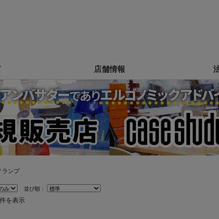
て
店舗情報
/ ランプ
並び順：
0件を表示