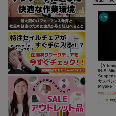
【Arte
IN-EI Mi
Suspen
サスペンシ
Miyake
¥385,000