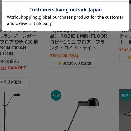
ンミラー正規販売
【yamagiwa/ヤマギワ正規
【Ar
ルランプ シガー
品】 ROBIE 1 MINI FLOOR
ティチ
フロア Sサイズ 展
ロビー1ミニ フロア フラ
ト (
SON CIGAR
ンク・ロイド・ライト
¥148,
FLOOR
¥154,000
(税込)
,800
(税込)
税込)
100%OFF