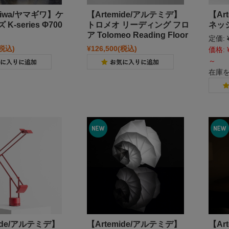
giwa/ヤマギワ】ケ
【Artemide/アルテミデ】
【Ar
K-series Φ700
トロメオ リーディング フロ
ネッシ
ア Tolomeo Reading Floor
定価:
(税込)
¥126,500
(税込)
価格:
～
在庫
mide/アルテミデ】
【Artemide/アルテミデ】
【Ar