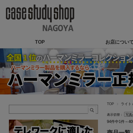
TOP
お店につい
TOP
ライト 
表示切替：
94件中1件～4
商品一覧