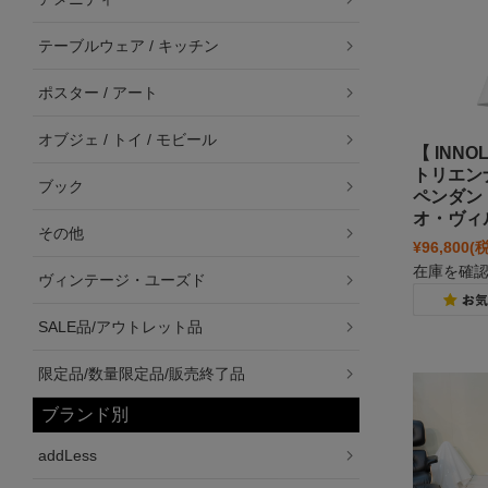
テーブルウェア / キッチン
ポスター / アート
オブジェ / トイ / モビール
【 INN
トリエンナー
ブック
ペンダン
オ・ヴィ
その他
¥96,800
(
在庫を確
ヴィンテージ・ユーズド
SALE品/アウトレット品
限定品/数量限定品/販売終了品
ブランド別
addLess