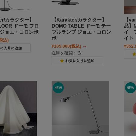
ter/カラクター】
【Karakter/カラクター】
【ya
FLOOR ドーモ フロ
DOMO TABLE ドーモ テー
品】M
 ジョエ・コロンボ
ブルランプ ジョエ・コロン
イ 
ボ
イト
(税込)
¥165,000
(税込)
～
¥352,
在庫を確認する