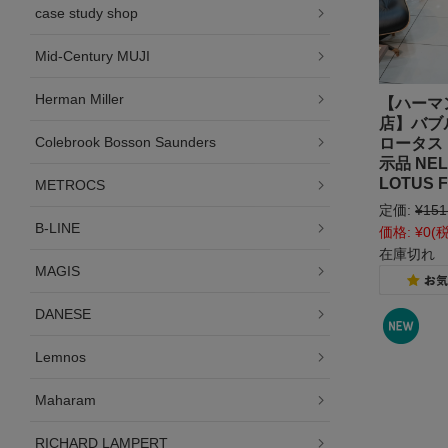
case study shop
Mid-Century MUJI
Herman Miller
【ハーマ
店】バブ
Colebrook Bosson Saunders
ロータス 
示品 NEL
LOTUS 
METROCS
定価:
¥151
B-LINE
価格:
¥0
(
在庫切れ
MAGIS
DANESE
Lemnos
Maharam
RICHARD LAMPERT