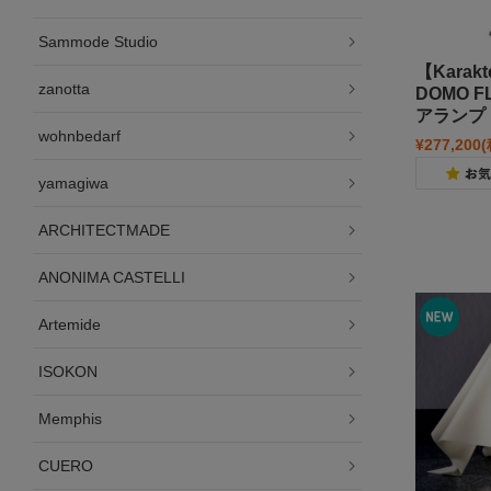
Sammode Studio
【Karak
zanotta
DOMO 
アランプ
wohnbedarf
¥277,200
yamagiwa
ARCHITECTMADE
ANONIMA CASTELLI
Artemide
ISOKON
Memphis
CUERO