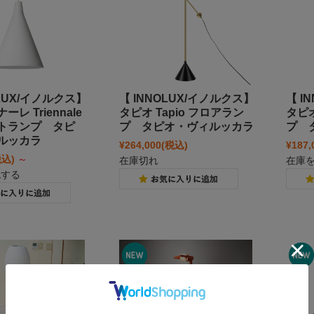
OLUX/イノルクス】
【 INNOLUX/イノルクス】
【 I
レ Triennale
タピオ Tapio フロアラン
タピオ
トランプ タピ
プ タピオ・ヴィルッカラ
プ 
ルッカラ
¥264,000
(税込)
¥187,
税込)
～
在庫切れ
在庫
認する