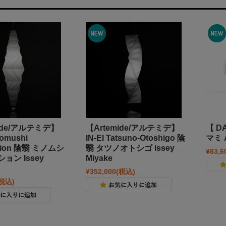
mide/アルテミデ】
【Artemide/アルテミデ】
【 D
nomushi
IN-EI Tatsuno-Otoshigo 陰
マミ 
sion 陰翳 ミノムシ
翳 タツノオトシゴ Issey
¥83,6
ョン Issey
Miyake
¥352,000
(税込)
(税込)