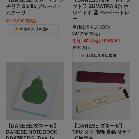
【DANESE/ダネーゼ】シ
【DANESE/ダネーゼ】 ス
チリア Sicilia ブルーノ・
マトラ SUMATRA 3台 ホ
ムナーリ
ワイト 什器 ペーパートレ
ー
¥118,800
(税込)
定価(1個￥14,300):
¥49,500
(税込)
価格:
¥0
(税込)
100%OFF
在庫切れ
【DANESE/ダネーゼ】
【DANESE ダネーゼ】
DANESE NOTEBOOK
TAU タウ 指輪 真鍮 Mサイ
DDA5PERG “Due, la
ズ 展示品