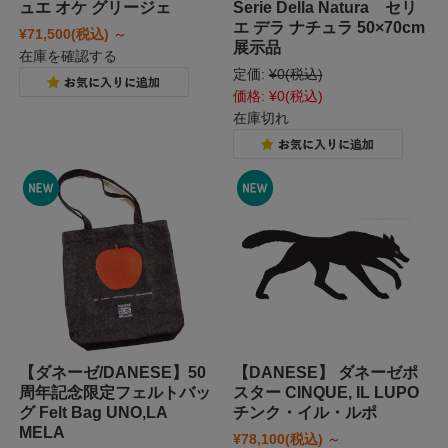
ュエ オケ グリージェ
Serie Della Natura セリ
エ デラ ナチュラ 50×70cm
¥71,500
(税込)
～
展示品
在庫を確認する
定価:
¥0
(税込)
価格:
¥0
(税込)
在庫切れ
【ダネーゼ/DANESE】50
【DANESE】 ダネーゼポ
周年記念限定フェルトバッ
スター CINQUE, IL LUPO
グ Felt Bag UNO,LA
チンク・イル・ルポ
MELA
¥78,100
(税込)
～