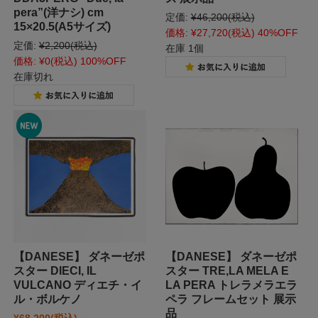
pera”(洋ナシ) cm
定価:
¥46,200
(税込)
15×20.5(A5サイズ)
価格:
¥27,720
(税込)
40%OFF
定価:
¥2,200
(税込)
在庫 1個
価格:
¥0
(税込)
100%OFF
在庫切れ
【DANESE】 ダネーゼポ
【DANESE】 ダネーゼポ
スター DIECI, IL
スター TRE,LA MELA E
VULCANO ディエチ・イ
LA PERA トレラメラエラ
ル・ボルケノ
ペラ フレームセット 展示
品