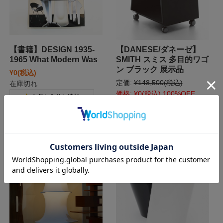
【書籍】DESIGN 1935-
【DANESE/ダネーゼ】
1965 What Modern Was
SMITH スミス 多目的ワゴ
ン ブラック 展示品
¥0
(税込)
定価:
¥148,500
(税込)
在庫切れ
価格:
¥0
(税込)
100%OFF
在庫切れ