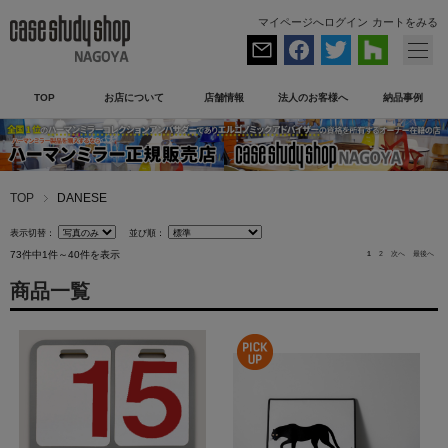
マイページへログイン
カートをみる
TOP
お店について
店舗情報
法人のお客様へ
納品事例
TOP
DANESE
表示切替：
並び順：
73件中1件～40件を表示
1
2
次へ
最後へ
商品一覧