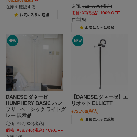
¥68,200
(税込)
～
定価:
¥114,070
(税込)
在庫を確認する
価格:
¥0
(税込)
100%OFF
在庫切れ
DANESE ダネーゼ
【DANESE/ダネーゼ】エ
HUMPHERY BASIC ハン
リオット ELLIOTT
フリーベーシック ライトグ
¥73,700
(税込)
レー 展示品
定価:
¥97,900
(税込)
価格:
¥58,740
(税込)
40%OFF