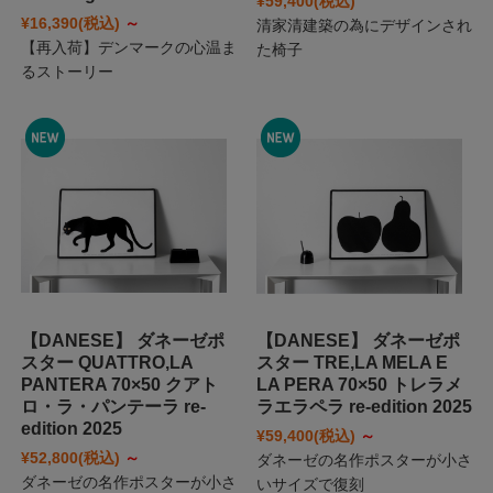
¥59,400
(税込)
¥16,390
(税込)
～
清家清建築の為にデザインされ
【再入荷】デンマークの心温ま
た椅子
るストーリー
【DANESE】 ダネーゼポ
【DANESE】 ダネーゼポ
スター QUATTRO,LA
スター TRE,LA MELA E
PANTERA 70×50 クアト
LA PERA 70×50 トレラメ
ロ・ラ・パンテーラ re-
ラエラペラ re-edition 2025
edition 2025
¥59,400
(税込)
～
¥52,800
(税込)
～
ダネーゼの名作ポスターが小さ
ダネーゼの名作ポスターが小さ
いサイズで復刻