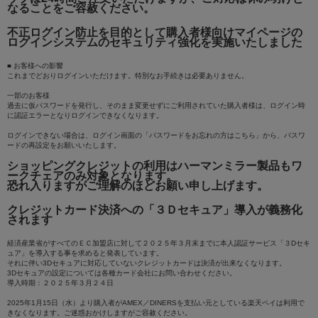
なることをご容赦ください。
不正ログイン防止を目的として購入者様向けマイページの
ログインシステムのセキュリティ強化を実施いたしました
■ お客様への影響
これまでどおりログインいただけます。特別なお手続きは必要ありません。
一部のお客様
過去に仮パスワードを発行し、そのまま変更せずにご利用されていた購入者様は、ログイン時
に認証エラーとなりログインできなくなります。
ログインできない場合は、ログイン画面の「パスワードをお忘れの方はこちら」から、パスワ
ードの再設定をお願いいたします。
ショッピングクレジットの利用はハーマンミラー製品もワ
ークチェアのみ対象となります。
恐れ入りますがご理解のほどお願い申し上げます。
クレジットカード決済への「３Ｄセキュア」導入が義務化
されます
経済産業省がすべてのＥＣ加盟店に対して２０２５年３月末までに本人認証サービス「３Dセキ
ュア」を導入する事を求めると発表しています。
それに伴い3Dセキュアに対応していないクレジットカードは決済が出来なくなります。
3Dセキュアの設定については各種カード会社にお問い合わせください。
導入時期：２０２５年３月２４日
2025年1月15日（水）より購入者がAMEX／DINERSを支払い元としている楽天ペイは利用で
きなくなります。ご迷惑おかけしますがご容赦ください。