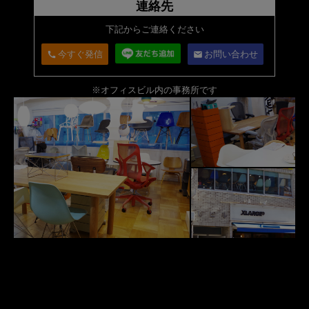
連絡先
下記からご連絡ください
今すぐ発信
お問い合わせ
call
email
※オフィスビル内の事務所です