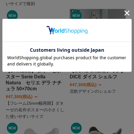
いサイズで復刻
【DANESE】 ダネーゼポ
【CORE ONE/コアワン】
スター Serie Della
DICE ダイス シェルフ
Natura セリエ デラ ナチ
¥47,300
(税込)
～
ュラ 50×70cm
北欧デザインのシェルフ
¥47,300
(税込)
～
【フレーム15mm幅再開】ダネ
ーゼの名作ポスターの小さくし
た使いやすいサイズ