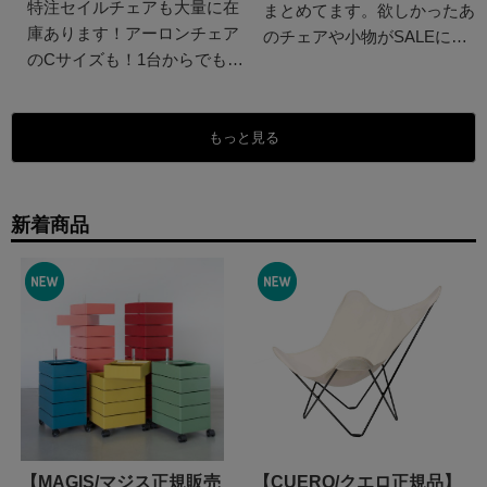
特注セイルチェアも大量に在
まとめてます。欲しかったあ
庫あります！アーロンチェア
のチェアや小物がSALEにな
のCサイズも！1台からでもま
っている！？ラインナップは
とめ買いでもご注文いただけ
随時更新するので要チェッ
ます。この機会にぜひ！！
ク！
もっと見る
新着商品
【MAGIS/マジス正規販売
【CUERO/クエロ正規品】