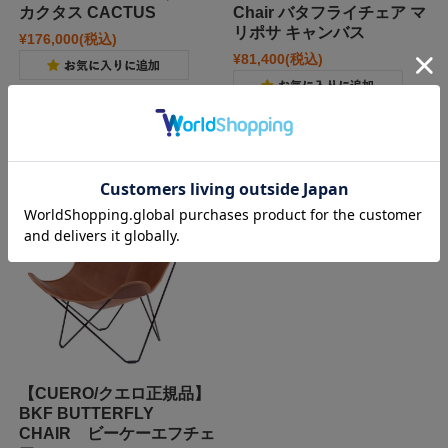
カクタス CACTUS
Chair バタフライチェア マ
リポサ キャンバス
¥176,000
(税込)
¥81,400
(税込)
【CUERO/クエロ正規品】
BKF BUTTERFLY
CHAIR ビーケーエフチェ