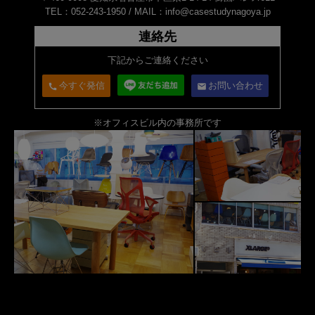
TEL：052-243-1950 /
MAIL：info@casestudynagoya.jp
連絡先
下記からご連絡ください
今すぐ発信
お問い合わせ
call
email
※オフィスビル内の事務所です