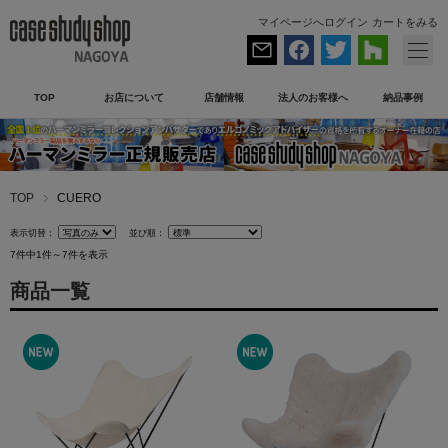
マイページへログイン
カートをみる
TOP
お店について
店舗情報
法人のお客様へ
納品事例
TOP
CUERO
表示切替：
並び順：
7件中1件～7件を表示
商品一覧