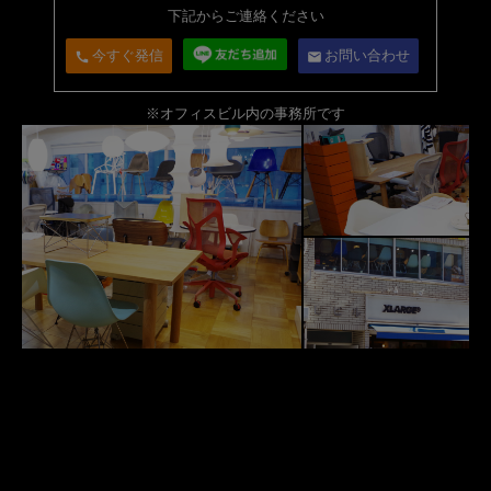
下記からご連絡ください
今すぐ発信
お問い合わせ
call
email
※オフィスビル内の事務所です