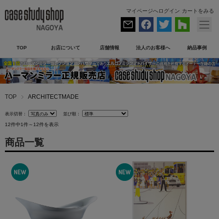
マイページへログイン
カートをみる
TOP
お店について
店舗情報
法人のお客様へ
納品事例
TOP
ARCHITECTMADE
表示切替：
並び順：
12件中1件～12件を表示
商品一覧