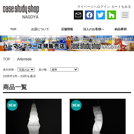
マイページへログイン
カートをみる
TOP
お店について
店舗情報
法人のお客様へ
納品事例
TOP
Artemide
表示切替：
並び順：
23件中1件～23件を表示
商品一覧