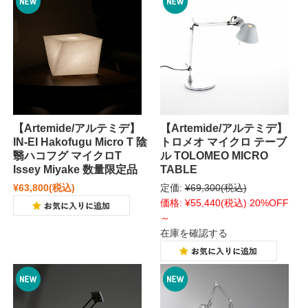
【Artemide/アルテミデ】
【Artemide/アルテミデ】
IN-EI Hakofugu Micro T 陰
トロメオ マイクロ テーブ
翳ハコフグ マイクロT
ル TOLOMEO MICRO
Issey Miyake 数量限定品
TABLE
¥63,800
(税込)
定価:
¥69,300
(税込)
価格:
¥55,440
(税込)
20%OFF
～
在庫を確認する