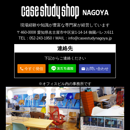
現場経験や知識が豊富な専門家が経営しています
〒460-0008 愛知県名古屋市中区栄1-14-14 御園パレス611
TEL：052-243-1950 /
MAIL：info@casestudynagoya.jp
連絡先
下記からご連絡ください
今すぐ発信
お問い合わせ
call
email
※オフィスビル内の事務所です