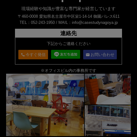
現場経験や知識が豊富な専門家が経営しています
〒460-0008 愛知県名古屋市中区栄1-14-14 御園パレス611
TEL：052-243-1950 /
MAIL：info@casestudynagoya.jp
連絡先
下記からご連絡ください
今すぐ発信
お問い合わせ
call
email
※オフィスビル内の事務所です