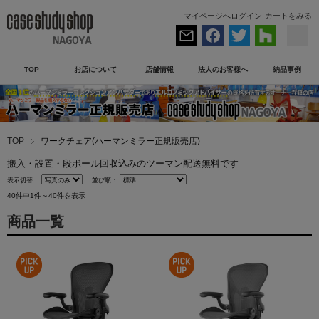
マイページへログイン
カートをみる
TOP
お店について
店舗情報
法人のお客様へ
納品事例
TOP
ワークチェア(ハーマンミラー正規販売店)
搬入・設置・段ボール回収込みのツーマン配送無料です
表示切替：
並び順：
40件中1件～40件を表示
商品一覧