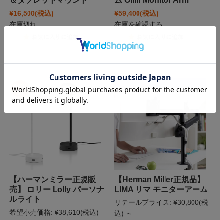
＆タブレットマウント
ム Ollin Monitor Arm
¥16,500
(税込)
¥59,400
(税込)
在庫切れ
在庫を確認する
【ハーマンミラー正規販
【Herman Miller正規品】
売】 ロリー Lolly パーソナ
LIMA リマ モニターアーム
ルライト
リテールプライス:
¥30,800
(税
希望小売価格:
¥38,610
(税込)
込)
～