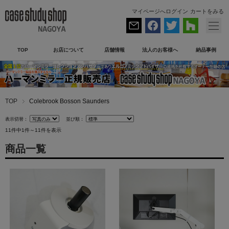
マイページへログイン
カートをみる
TOP
お店について
店舗情報
法人のお客様へ
納品事例
TOP
Colebrook Bosson Saunders
表示切替：
並び順：
11件中1件～11件を表示
商品一覧