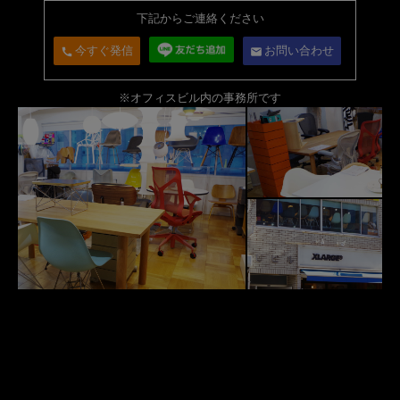
下記からご連絡ください
今すぐ発信
お問い合わせ
call
email
※オフィスビル内の事務所です