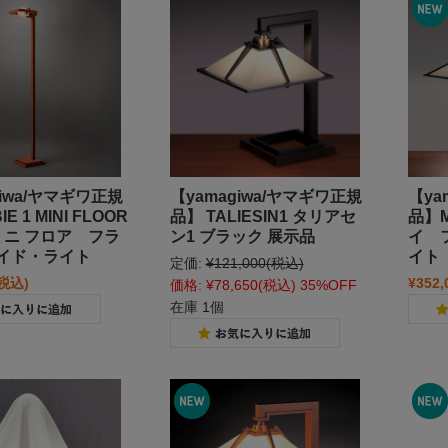
giwa/ヤマギワ正規
【yamagiwa/ヤマギワ正規
【ya
E 1 MINI FLOOR
品】 TALIESIN1 タリアセ
品】M
ミニ フロア フラ
ン1 ブラック 展示品
イ 
イド・ライト
イト
定価:
¥121,000
(税込)
(税込)
¥352,
価格:
¥78,650
(税込)
35%OFF
在庫 1個