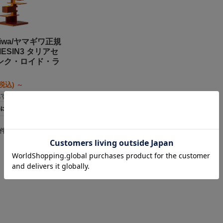
giwa/ヤマギワ正規
IESIN3 タリアセ
ランク・ロイド・ラ
(税込)
～
認する
3件を表示