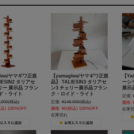
giwa/ヤマギワ正規
【yamagiwa/ヤマギワ正規
【Ya
IESIN2 タリアセ
品】 TALIESIN3 タリアセ
ーシリ
リー 展示品 フラン
ン3 チェリー展示品フラン
展示
ド・ライト
ク・ロイド・ライト
定価:
,000
(税込)
定価:
¥148,500
(税込)
価格:
税込)
100%OFF
価格:
¥0
(税込)
100%OFF
在庫
在庫切れ