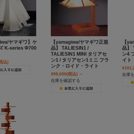
giwa/ヤマギワ】ケ
【yamagiwa/ヤマギワ正規
【ya
K-series Φ700
品】 TALIESIN1 /
品】 
TALIESIN1 MINI タリアセ
ン4
ン1 / タリアセン1ミニ フラ
イト
(税込)
ンク・ロイド・ライト
¥101,
¥99,000
(税込)
～
在庫
在庫を確認する