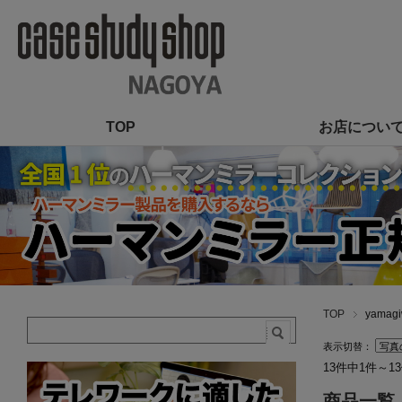
TOP
お店につい
TOP
yamag
表示切替：
13件中1件～1
商品一覧