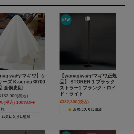
magiwa/ヤマギワ】ケ
【yamagiwa/ヤマギワ正規
ーズ K-series Φ700
品】 STORER 1 ブラック
品 倉俣史朗
ストラー1 フランク・ロイ
ド・ライト
¥132,000
(税込)
¥382,800
(税込)
¥0
(税込)
100%OFF
切れ