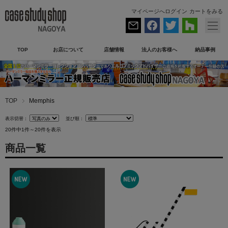
マイページへログイン
カートをみる
TOP
お店について
店舗情報
法人のお客様へ
納品事例
TOP
Memphis
表示切替：
並び順：
20件中1件～20件を表示
商品一覧