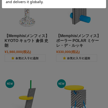
【Memphis/メンフィス】
【Memphis/メンフィス】
KYOTO キョウト 倉俣 史
ポーラー POLAR ミケー
朗
レ・デ・ルッキ
¥1,980,000
(税込)
¥330,000
(税込)