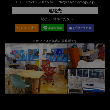
TEL：052-243-1950 /
MAIL：info@casestudynagoya.jp
連絡先
下記からご連絡ください
今すぐ発信
お問い合わせ
call
email
※オフィスビル内の事務所です