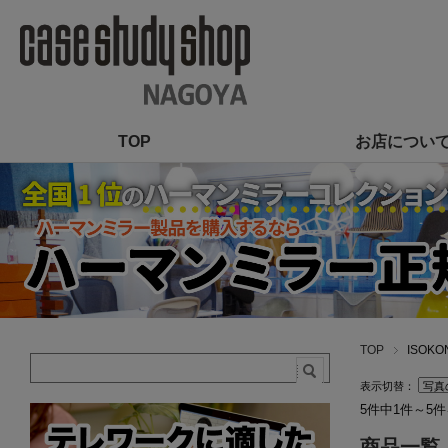
TOP
お店につい
TOP
ISOKO
表示切替：
5件中1件～5
商品一覧