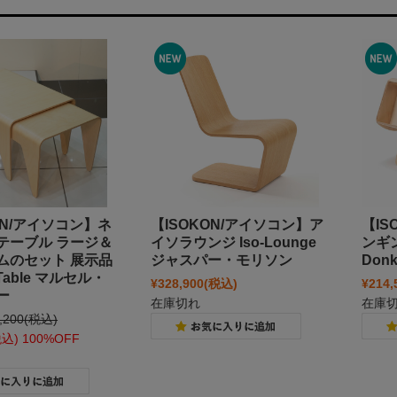
ON/アイソコン】ネ
【ISOKON/アイソコン】ア
【IS
テーブル ラージ＆
イソラウンジ Iso-Lounge
ンギン
ムのセット 展示品
ジャスパー・モリソン
Don
g Table マルセル・
¥328,900
(税込)
¥214,
ー
在庫切れ
在庫
,200
(税込)
税込)
100%OFF