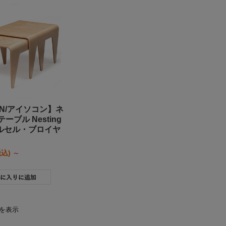
ON/アイソコン】ネ
ーブル Nesting
 マルセル・ブロイヤ
税込)
～
件を表示