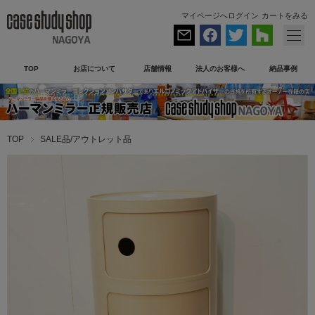
マイページへログイン
カートをみる
TOP
お店について
店舗情報
法人のお客様へ
納品事例
TOP
SALE品/アウトレット品