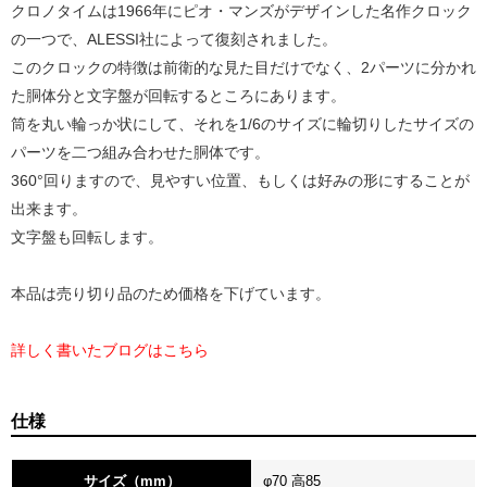
クロノタイムは1966年にピオ・マンズがデザインした名作クロック
の一つで、ALESSI社によって復刻されました。
このクロックの特徴は前衛的な見た目だけでなく、2パーツに分かれ
た胴体分と文字盤が回転するところにあります。
筒を丸い輪っか状にして、それを1/6のサイズに輪切りしたサイズの
パーツを二つ組み合わせた胴体です。
360°回りますので、見やすい位置、もしくは好みの形にすることが
出来ます。
文字盤も回転します。
本品は売り切り品のため価格を下げています。
詳しく書いたブログはこちら
仕様
サイズ（mm）
φ70 高85