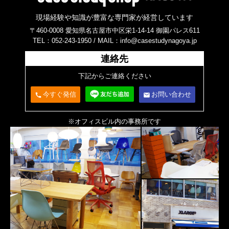
現場経験や知識が豊富な専門家が経営しています
〒460-0008 愛知県名古屋市中区栄1-14-14 御園パレス611
TEL：052-243-1950 /
MAIL：info@casestudynagoya.jp
連絡先
下記からご連絡ください
今すぐ発信
お問い合わせ
call
email
※オフィスビル内の事務所です