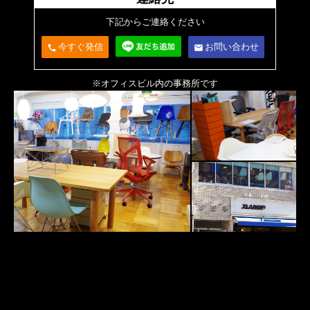
下記からご連絡ください
今すぐ発信
お問い合わせ
call
email
※オフィスビル内の事務所です