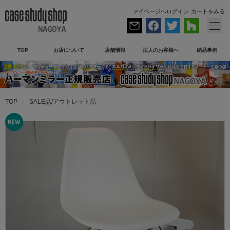
マイページへログイン
カートをみる
TOP
お店について
店舗情報
法人のお客様へ
納品事例
TOP
SALE品/アウトレット品