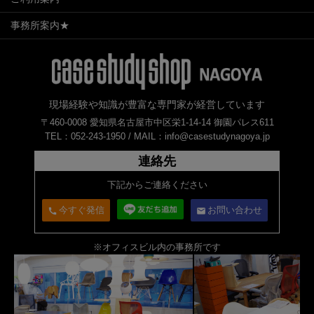
事務所案内★
現場経験や知識が豊富な専門家が経営しています
〒460-0008 愛知県名古屋市中区栄1-14-14 御園パレス611
TEL：052-243-1950 /
MAIL：info@casestudynagoya.jp
連絡先
下記からご連絡ください
今すぐ発信
お問い合わせ
call
email
※オフィスビル内の事務所です