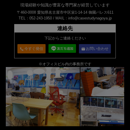
現場経験や知識が豊富な専門家が経営しています
〒460-0008 愛知県名古屋市中区栄1-14-14 御園パレス611
TEL：052-243-1950 /
MAIL：info@casestudynagoya.jp
連絡先
下記からご連絡ください
今すぐ発信
お問い合わせ
call
email
※オフィスビル内の事務所です