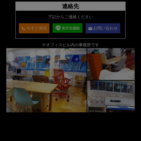
連絡先
下記からご連絡ください
今すぐ発信
お問い合わせ
call
email
※オフィスビル内の事務所です