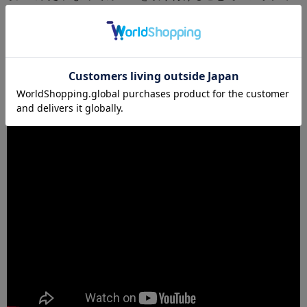
チェア自体の魅力も上がりますし手や腕を置いたときのク
ッション性が心地良いです。
非売品にした理由は取り付け難易度が少し高いので製品と
して販売するには不都合があるからです。
さらに詳しいことは下記動画をお読みください。