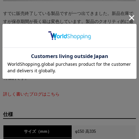
すでに販売終了している製品ですが一つ出てきました。新品在庫で
すが保存期間が長く箱は変色しています。製品のクオリティ的に最
初からキズや擦れやバリがあります。
掃除道具としてのトイレブラシに初めてデザイン性を持たせた、蓮
池 槇郎デザインの1977年の傑作です。
ニューヨーク近代美術館の永久貯蔵品に選ばれています。
ホルダーとブラシが見事に一体化し、美しい曲線を描いているのが
特徴的です。
詳しく書いたブログはこちら
仕様
サイズ（mm）
φ150 高335