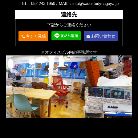
TEL：052-243-1950 /
MAIL：info@casestudynagoya.jp
連絡先
下記からご連絡ください
今すぐ発信
お問い合わせ
call
email
※オフィスビル内の事務所です