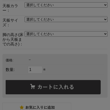
天板カラ
ー：
天板サイ
ズ：
脚の高さ(床
から天板ま
での高さ)：
－
価格:
数量:
個