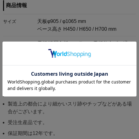
商品情報
天板φ905 / φ1065 mm
サイズ
ベース高さ H450 / H650 / H700 mm
天板/積層合板にメラミン天板仕上げ（縁は
ビニールエッジ）
脚/アルミダイキャスト（脚先にプラスチッ
クアジャスタ付き）
素材
商品の備考と注意点
製造上の都合により細かいスリ跡やチップなどがある場
合がございます。
受注生産品です。
保証期間は12年です。