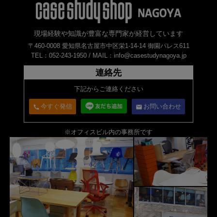
現場経験や知識が豊富な専門家が経営しています
〒460-0008 愛知県名古屋市中区栄1-14-14 御園パレス611
TEL：052-243-1950 /
MAIL：info@casestudynagoya.jp
連絡先
下記からご連絡ください
今すぐ発信
お問い合わせ
call
email
※オフィスビル内の事務所です