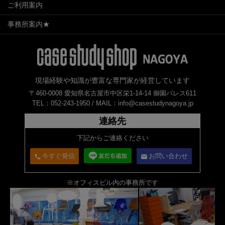
ご利用案内
事務所案内★
現場経験や知識が豊富な専門家が経営しています
〒460-0008 愛知県名古屋市中区栄1-14-14 御園パレス611
TEL：052-243-1950 /
MAIL：info@casestudynagoya.jp
連絡先
下記からご連絡ください
今すぐ発信
お問い合わせ
call
email
※オフィスビル内の事務所です