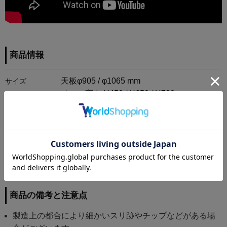
商品情報
天板φ905 / φ1065 mm
サイズ
ベース高さ H450 / H650 / H700 mm
天板/積層合板にメラミン天板仕上げ（縁は
ビニールエッジ）
脚/アルミダイキャスト（脚先にプラスチッ
クアジャスタ付き）
素材
商品の備考と注意点
製造上の都合により細かいスリ跡やチップなどがある場