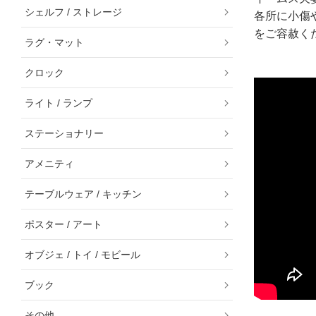
シェルフ / ストレージ
各所に小傷
をご容赦く
ラグ・マット
クロック
ライト / ランプ
ステーショナリー
アメニティ
テーブルウェア / キッチン
ポスター / アート
オブジェ / トイ / モビール
ブック
その他