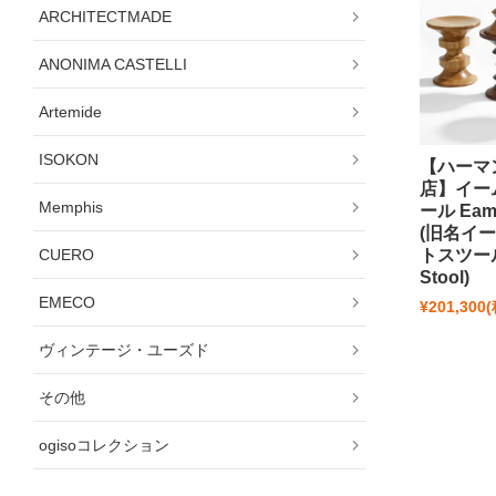
ARCHITECTMADE
ANONIMA CASTELLI
Artemide
ISOKON
【ハーマ
店】イー
Memphis
ール Eame
(旧名イ
CUERO
トスツール 
Stool)
EMECO
¥201,300
ヴィンテージ・ユーズド
その他
ogisoコレクション