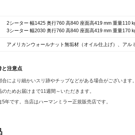
2シーター 幅1425 奥行760 高840 座面高419 mm 重量110
3シーター 幅2030 奥行760 高840 座面高419 mm 重量170 k
アメリカンウォールナット無垢材（オイル仕上げ）、アル
考と注意点
都合により細かいスリ跡やチップなどがある場合がございます
品のためお届けまで11週間～いただきます。
は5年です。当店はハーマンミラー正規販売店です。
品