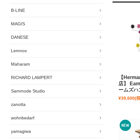
B-LINE
MAGIS
DANESE
Lemnos
Maharam
【Herma
RICHARD LAMPERT
店】 Eame
ームズハ
Sammode Studio
¥39,600
(
zanotta
wohnbedarf
yamagiwa