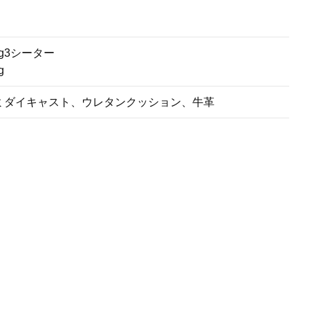
 kg3シーター
g
ミダイキャスト、ウレタンクッション、牛革
。