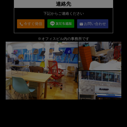
連絡先
下記からご連絡ください
今すぐ発信
お問い合わせ
call
email
※オフィスビル内の事務所です