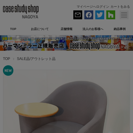
マイページへログイン
カートをみる
TOP
お店について
店舗情報
法人のお客様へ
納品事例
TOP
SALE品/アウトレット品