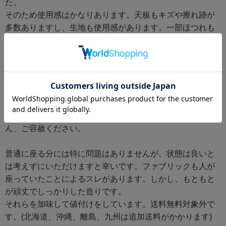
た。
そのため使用感はかなりあります。天板もキズや擦れ跡が
多数ありますし、生地も使用感があります。一部ほつれも
ありますが、これはカットすれば良いです。
販売前にホコリなどをとって、画像のようにリンサークリ
ーナーで全部清掃しました。
その後、ドライヤーで乾燥させましたが、座面に少し乾燥
ムラが出来てしまいました。
使っていたらそのうち消えるかもしれませんがわかりませ
ん、ご容赦ください。
普通に座る分には特に問題はありませんが、状態は良いと
は考えずにいただけますと幸いです。ファブリックも人が
座っていたことによるスレがあります。しかし、もともと
が頑丈でしっかりした造りです。
それらを加味して値付けをしています。送料無料対象外で
す。(北海道、沖縄、離島、九州は追加送料がかかります)