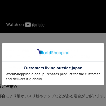
ラージ：W460×D610×H370mm / 重量：3.1kg
ミディアム：W415×D610×H352mm / 重量：3.1kg
バーチ合板（クリアラッカー塗装仕上げ）
考と注意点
都合により細かいスリ跡やチップなどがある場合がございます