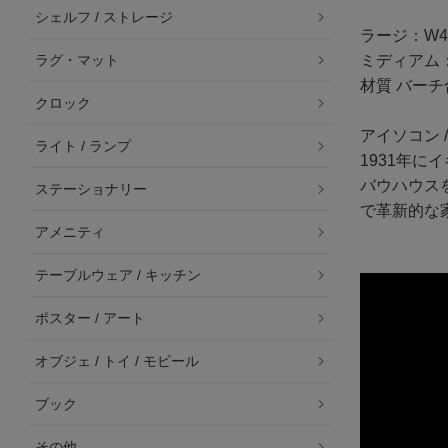
シェルフ / ストレージ
ラージ：W460
ラグ・マット
ミディアム：W4
材質 バー
クロック
アイソコン / 
ライト / ランプ
1931年
バウハウス
ステーショナリー
で革新的な
アメニティ
テーブルウェア / キッチン
ポスター / アート
オブジェ / トイ / モビール
ブック
その他