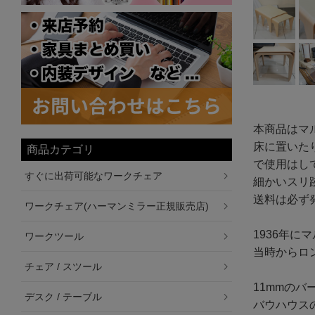
本商品はマ
床に置いた
商品カテゴリ
で使用はし
すぐに出荷可能なワークチェア
細かいスリ
送料は必ず
ワークチェア(ハーマンミラー正規販売店)
1936年
ワークツール
当時からロ
チェア / スツール
11mmの
デスク / テーブル
バウハウス