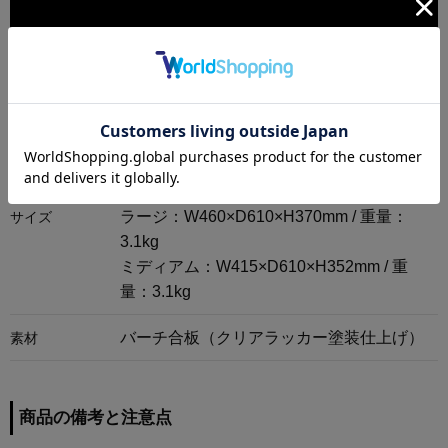
商品情報
ラージ：W460×D610×H370mm / 重量：
サイズ
3.1kg
ミディアム：W415×D610×H352mm / 重
量：3.1kg
バーチ合板（クリアラッカー塗装仕上げ）
素材
商品の備考と注意点