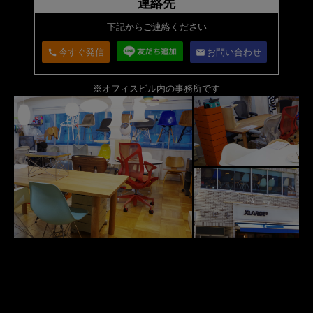
連絡先
下記からご連絡ください
今すぐ発信
お問い合わせ
call
email
※オフィスビル内の事務所です