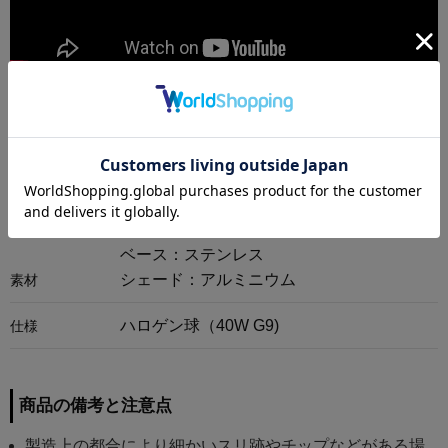
商品情報
高1400 幅300 mm 重量3kg
サイズ
支柱・：ステンレス
ベース：ステンレス
シェード：アルミニウム
素材
ハロゲン球（40W G9)
仕様
商品の備考と注意点
製造上の都合により細かいスリ跡やチップなどがある場