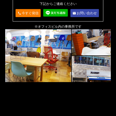
下記からご連絡ください
今すぐ発信
お問い合わせ
call
email
※オフィスビル内の事務所です