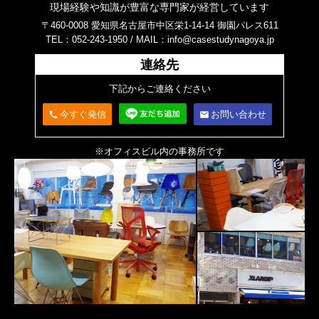
現場経験や知識が豊富な専門家が経営しています
〒460-0008 愛知県名古屋市中区栄1-14-14 御園パレス611
TEL：052-243-1950 /
MAIL：info@casestudynagoya.jp
連絡先
下記からご連絡ください
今すぐ発信
お問い合わせ
call
email
※オフィスビル内の事務所です