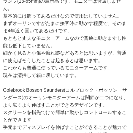
ランプ(13-65mm)の展示品です。モニターは付属しませ
ん。
基本的には飾ってあるだけなので使用はしていません。
まずオーリンですがたまに接客時に動かす程度で、そのま
ま4年近く置いてあるだけです。
もともと丈夫なモニターアームなので普通に動きますし性
能も低下していません。
細かく見ると小傷や擦れ跡などあるとは思いますが、普通
に使えばそうしたことは起きるとは思います。
これからも普通に使っているモニターアームです。
現在は清掃して箱に戻しています。
Colebrook Bosson Saunders(コルブロック・ボッソン・サ
ンダース)のオーリンモニターアームは関節が二つになり、
より広くより伸ばすことができるデザインです。
スクリーンを指先でけで簡単に動かしコントロールするこ
とができます。
手元までディスプレイを伸ばすことができることが魅力で