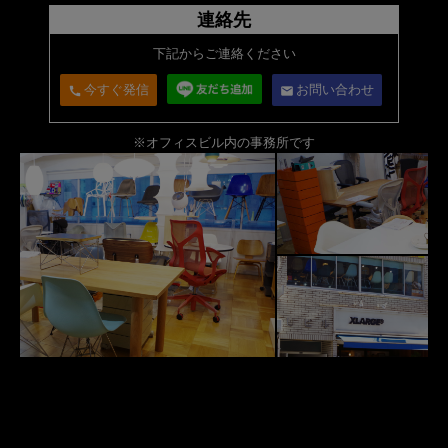
連絡先
下記からご連絡ください
今すぐ発信
お問い合わせ
call
email
※オフィスビル内の事務所です