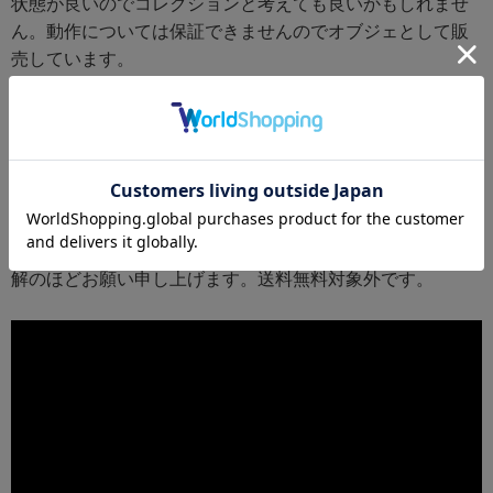
状態が良いのでコレクションと考えても良いかもしれませ
ん。動作については保証できませんのでオブジェとして販
売しています。
それでもバケツや本体にキズ、経年劣化などありますので
ご容赦ください。特にバケツ部分はいろいろ擦れや汚れも
あります。
現状でご理解いただける方はご注文ください。
なお、稼働するしないについては保証しかねますのでご理
解のほどお願い申し上げます。送料無料対象外です。