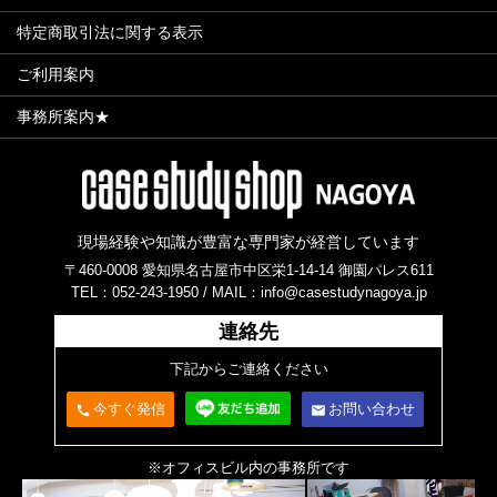
特定商取引法に関する表示
ご利用案内
事務所案内★
現場経験や知識が豊富な専門家が経営しています
〒460-0008 愛知県名古屋市中区栄1-14-14 御園パレス611
TEL：052-243-1950 /
MAIL：info@casestudynagoya.jp
連絡先
下記からご連絡ください
今すぐ発信
お問い合わせ
call
email
※オフィスビル内の事務所です