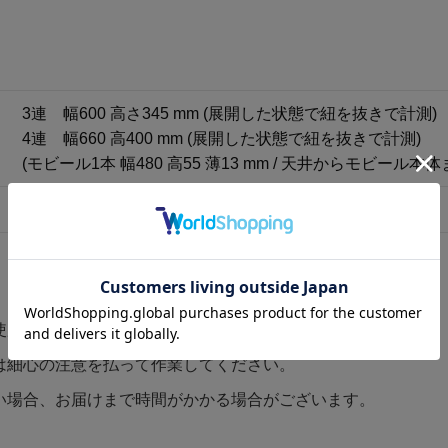
3連 幅600 高さ345 mm (展開した状態で紐を抜きで計測)
4連 幅660 高400 mm (展開した状態で紐を抜きで計測)
(モビール1本 幅480 高55 薄13 mm / 天井からモビール
秋田杉/ナイロン糸
使用しているため木目に個体差があります。
は細心の注意を払って作業してください。
い場合、お届けまで時間がかかる場合がございます。