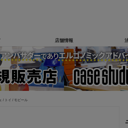
て
店舗情報
 / トイ / モビール