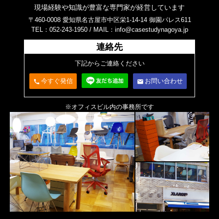
現場経験や知識が豊富な専門家が経営しています
〒460-0008 愛知県名古屋市中区栄1-14-14 御園パレス611
TEL：052-243-1950 /
MAIL：info@casestudynagoya.jp
連絡先
下記からご連絡ください
今すぐ発信
お問い合わせ
call
email
※オフィスビル内の事務所です