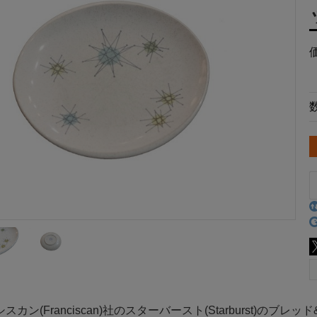
カン(Franciscan)社のスターバースト(Starburst)のブ