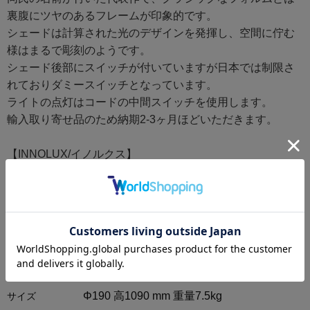
裏腹にツヤのあるフレームが印象的です。
シェードは計算された光のデザインを発揮し、空間に佇む
様はまるで彫刻のようです。
シェード後部にスイッチが付いていますが日本では制限さ
れておりダミースイッチとなっています。
ライトの点灯はコードの中間スイッチを使用します。
輸入取り寄せ品のため納期2-3ヶ月ほどいただきます。
【INNOLUX/イノルクス】
1993年にフィンランドで設立された照明メーカーです。
時代を超えた美しい北欧デザインのプロダクトを数多くラ
インナップしています。
商品情報
Φ190 高1090 mm 重量7.5kg
サイズ