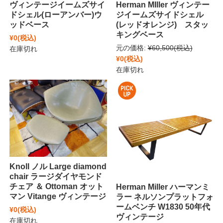
ヴィンテージイームズサイ
Herman MIller ヴィンテー
ドシェル(ローアンバー)ウ
ジイームズサイドシェル
ッドベース
(レッドオレンジ) スタッ
キングベース
¥0
(税込)
元の価格:
¥60,500
(税込)
在庫切れ
¥0
(税込)
在庫切れ
Knoll ノル Large diamond
chair ラージダイヤモンド
チェア ＆ Ottoman オット
Herman Miller ハーマンミ
マン Vitange ヴィンテージ
ラー ネルソンプラットフォ
ームベンチ W1830 50年代
¥0
(税込)
ヴィンテージ
在庫切れ