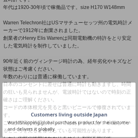
年代は1920-30年頃で稼働品です。size H170 W148mm
Warren Telechron社はUSマサチューセッツ州の電気時計メ
ーカーで1912年に創業されました。
創業者のHenry Elis Warrenは同期電動機の特許をとり安定
した電気時計を制作していました。
90年近く前のヴィンテージ時計の為、経年劣化やキズなど
状態はご考慮ください。
年数のわりには普通に稼働しています。
日本のコンセントに差せば普通に時計も動きますし、時間
の狂いも見られませんが、電波時計ではないので時刻の正
確さはご理解ください。
コードの本体根元を見ると黒いビニールで修復されていま
す。
これは当店で処置したものではありませんが、稼働してい
るところを見ると修理している可能性があります。