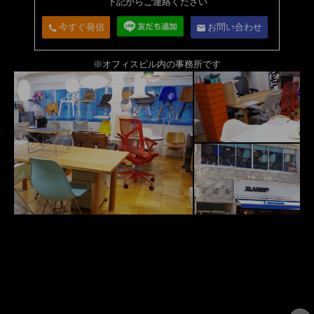
下記からご連絡ください
今すぐ発信
お問い合わせ
call
email
※オフィスビル内の事務所です