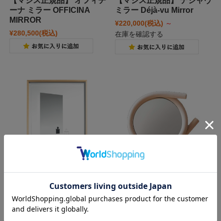
【マジス正規品】 オフィチ
【マジス正規品】 デジャヴ
ーナ ミラー OFFICINA
ミラー Déjà-vu Mirror
MIRROR
¥220,000
(税込)
～
¥280,500
(税込)
在庫を確認する
DANESE ダネーゼ
wawa 籐のウォールミラー
Drawing No.13
METROCS メトロクス
¥207,900
(税込)
¥33,000
(税込)
在庫切れ