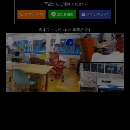
下記からご連絡ください
今すぐ発信
お問い合わせ
call
email
※オフィスビル内の事務所です