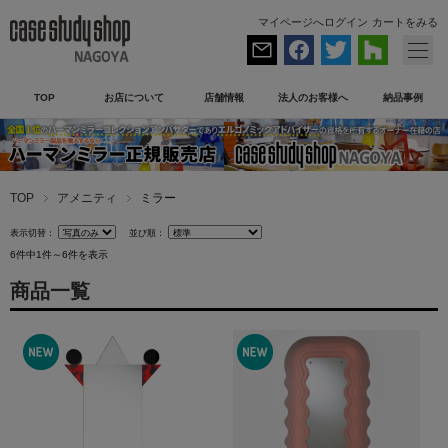
マイページへログイン
カートをみる
TOP
お店について
店舗情報
法人のお客様へ
納品事例
TOP
アメニティ
ミラー
表示切替：
並び順：
6件中1件～6件を表示
商品一覧