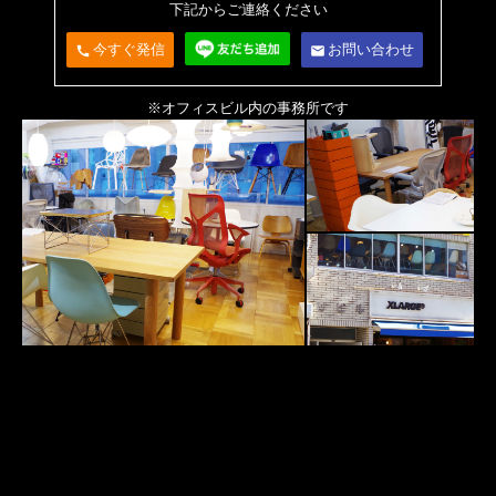
下記からご連絡ください
今すぐ発信
お問い合わせ
call
email
※オフィスビル内の事務所です