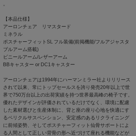
。
【本品仕様】
アーロンチェア リマスタード
ミネラル
ポスチャーフィットSL フル装備(前掲機能/フルアジャスタ
ブルアーム搭載)
ビニールアーム/レザーアーム
BBキャスター or DC1キャスター
アーロンチェアは1994年にハーマンミラー社よりリリース
されて以来、常にトップセールスを誇り発売20年以上で世
界で750万台以上の出荷実績を持つ世界最高峰の椅子です。
優れたデザインが評価されているだけでなく、環境に配慮
した素材選びと生産体制に、背と座の座り心地を快適にす
るペリクルサスペンション、安定感のあるリクライニング
に前傾姿勢、そしてポスチャーフィット仙骨サポートによ
る人間として正しい背骨の形へ近づけて座れる機能などが