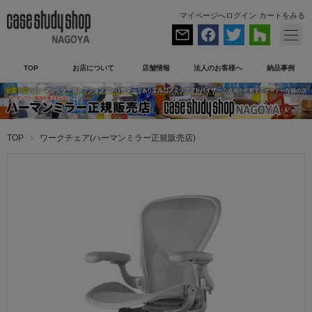
マイページへログイン
カートをみる
TOP
お店について
店舗情報
法人のお客様へ
納品事例
TOP
ワークチェア(ハーマンミラー正規販売店)