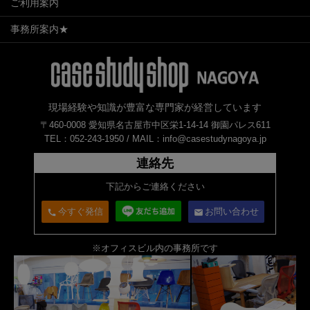
ご利用案内
事務所案内★
現場経験や知識が豊富な専門家が経営しています
〒460-0008 愛知県名古屋市中区栄1-14-14 御園パレス611
TEL：052-243-1950 /
MAIL：info@casestudynagoya.jp
連絡先
下記からご連絡ください
今すぐ発信
お問い合わせ
call
email
※オフィスビル内の事務所です