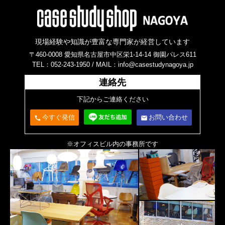
現場経験や知識が豊富な専門家が経営しています
〒460-0008 愛知県名古屋市中区栄1-14-14 御園パレス611
TEL：052-243-1950 /
MAIL：info@casestudynagoya.jp
連絡先
下記からご連絡ください
今すぐ発信
お問い合わせ
call
email
※オフィスビル内の事務所です