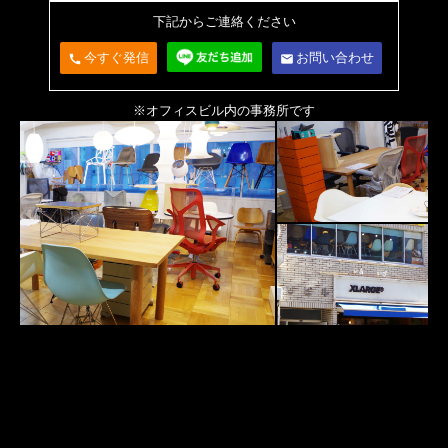
下記からご連絡ください
今すぐ発信
お問い合わせ
call
email
※オフィスビル内の事務所です