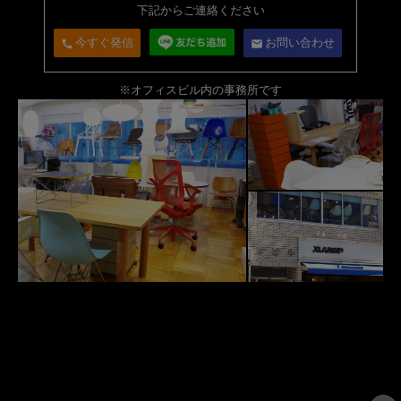
下記からご連絡ください
今すぐ発信
お問い合わせ
call
email
※オフィスビル内の事務所です