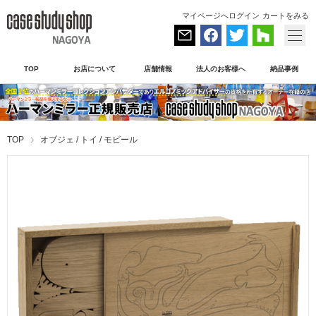
マイページへログイン
カートをみる
TOP
お店について
店舗情報
法人のお客様へ
納品事例
TOP
オブジェ / トイ / モビール