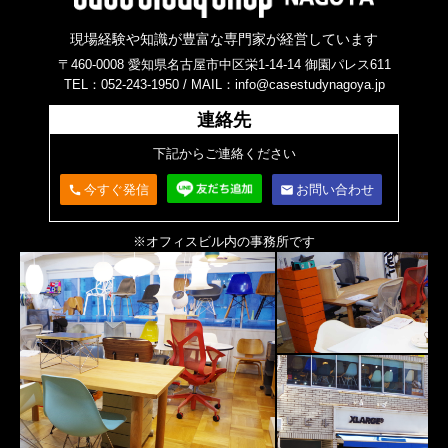
現場経験や知識が豊富な専門家が経営しています
〒460-0008 愛知県名古屋市中区栄1-14-14 御園パレス611
TEL：052-243-1950 /
MAIL：info@casestudynagoya.jp
連絡先
下記からご連絡ください
今すぐ発信
お問い合わせ
call
email
※オフィスビル内の事務所です