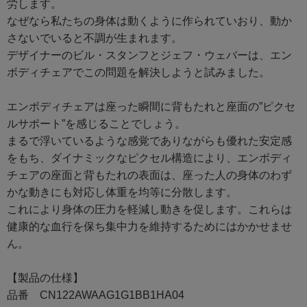
労します。
なぜなら私たちの身体は動くように作られていおり、動か
さないでいると不調が生まれます。
デザイナーのビル・スタンフとジェフ・ウェバーは、エン
ボディチェアでこの問題を解決しようと試みました。
エンボディチェアは座った瞬間に背もたれと座面の”ピクセ
ルサポート”を感じることでしょう。
まるで浮いているような感覚でありながらも優れた安定感
をもち、ダイナミックなピクセル構造により、エンボディ
チェアの座面と背もたれの表面は、座った人の身体のわず
かな動きにも対応し体重を均等に分散します。
これにより身体の圧力を軽減し動きを促します。これらは
健康的な血行を保ち集中力を維持するためにはかかせませ
ん。
【製品の仕様】
品番 CN122AWAAG1G1BB1HA04