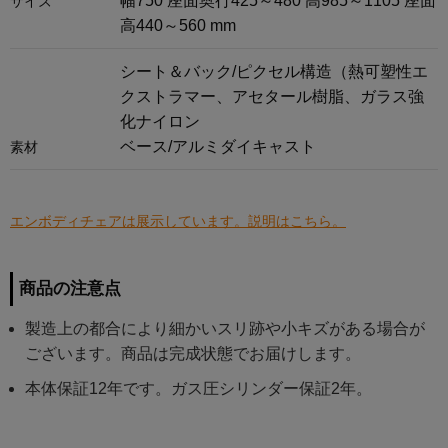
幅750 座面奥行425～480 高985～1105 座面
サイズ
高440～560 mm
シート＆バック/ピクセル構造（熱可塑性エ
クストラマー、アセタール樹脂、ガラス強
化ナイロン
ベース/アルミダイキャスト
素材
エンボディチェアは展示しています。説明はこちら。
商品の注意点
製造上の都合により細かいスリ跡や小キズがある場合が
ございます。商品は完成状態でお届けします。
本体保証12年です。ガス圧シリンダー保証2年。