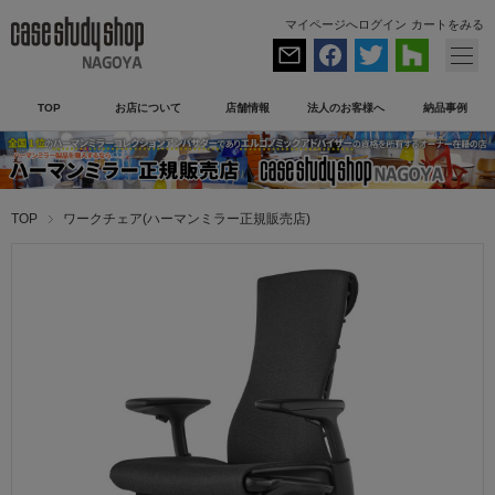
マイページへログイン
カートをみる
TOP
お店について
店舗情報
法人のお客様へ
納品事例
TOP
ワークチェア(ハーマンミラー正規販売店)