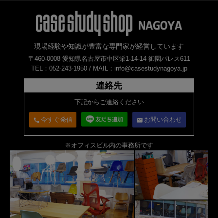
現場経験や知識が豊富な専門家が経営しています
〒460-0008 愛知県名古屋市中区栄1-14-14 御園パレス611
TEL：052-243-1950 /
MAIL：info@casestudynagoya.jp
連絡先
下記からご連絡ください
今すぐ発信
お問い合わせ
call
email
※オフィスビル内の事務所です