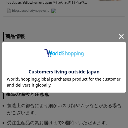
商品情報
幅430 奥行400 高450 mm
サイズ
本体/オーク or チーク
取手、ベース、フレーム/スチール
素材
商品の備考と注意点
製造上の都合により細かいスリ跡やムラなどがある場合
がございます。
受注生産品の為お届けまで3週間～いただきます。